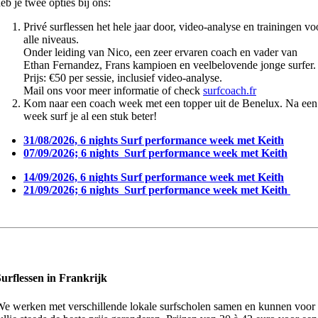
eb je twee opties bij ons:
Privé surflessen het hele jaar door, video-analyse en trainingen vo
alle niveaus.
Onder leiding van Nico, een zeer ervaren coach en vader van
Ethan Fernandez, Frans kampioen en veelbelovende jonge surfer.
Prijs: €50 per sessie, inclusief video-analyse.
Mail ons voor meer informatie of check
surfcoach.fr
Kom naar een coach week met een topper uit de Benelux. Na een
week surf je al een stuk beter!
31/08/2026, 6 nights Surf performance week met Keith
07/09/2026; 6 nights Surf performance week met Keith
14/09/2026, 6 nights Surf performance week met Keith
21/09/2026; 6 nights Surf performance week met Keith
urflessen in Frankrijk
e werken met verschillende lokale surfscholen samen en kunnen voor