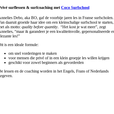
Privé surflessen & surfcoaching met
Coco Surfschool
nnelies Debo, aka BO, gaf de voorbije jaren les in Franse surfscholen.
an daaruit groeide haar idee om een kleinschalige surfschool te starten,
et als motto:
quality before quantity
. “Het kost je wat meer”, zegt
nnelies, “maar ik garandeer je een kwaliteitsvolle, gepersonaliseerde e
lezante les!”
it is een ideale formule:
om snel vorderingen te maken
voor mensen die privé of in een klein groepje les willen krijgen
geschikt voor zowel beginners als gevorderden
e lessen en de coaching worden in het Engels, Frans of Nederlands
gegeven.