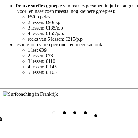
Deluxe surfles
(groepje van max. 6 personen in juli en augustu
Voor- en naseizoen meestal nog kleinere groepjes):
€50 p.p./les
2 lessen: €90/p.p
3 lessen: €135/p.p
4 lessen: €165/p.p.
reeks van 5 lessen: €215/p.p.
les in groep van 6 personen en meer kan ook:
1 les: €39
2 lessen: €78
3 lessen: €110
4 lessen: € 145
5 lessen: € 165
n