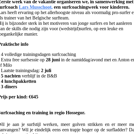
Eerste week van de vakantie organiseren we, in samenwerking met
surfcoach
Lars Musschoot,
een surfcoachingweek voor kinderen.
ars heeft ervaring op het allerhoogste niveau als voormalig pro-surfer 
ls trainer van het Belgische surfteam.
ij is bijzonder sterk in het motiveren van jonge surfers en het aanleren
an de skills die nodig zijn voor (wedstrijd)surfen, op een leuke en
oegankelijke manier.
raktische info
 4 volledige trainingsdagen surfcoaching
 Extra free surfsessie op
28 juni
in de namiddag/avond met en Anton e
f Milo
 Laatste trainingsdag:
2 juli
•
5 nachten
verblijf in de B&B
•
4 lunchpakketten
•
3 diners
rijs per kind:
€645
urfcoaching en training in regio Hossegor.
il je aan je surfstijl werken, meer golven strikken en er meer m
anvangen? Wil je eindelijk eens een trapje hoger op de surfladder? D