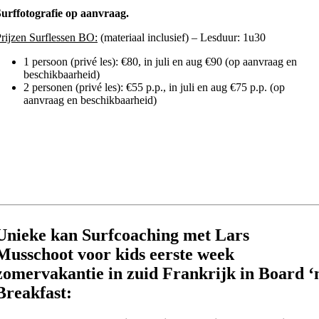
urffotografie op aanvraag.
rijzen Surflessen BO:
(materiaal inclusief) – Lesduur: 1u30
1 persoon (privé les): €80, in juli en aug €90 (op aanvraag en
beschikbaarheid)
2 personen (privé les): €55 p.p., in juli en aug €75 p.p. (op
aanvraag en beschikbaarheid)
Unieke kan Surfcoaching met Lars
Musschoot voor kids eerste week
zomervakantie in zuid Frankrijk in Board ‘
Breakfast: