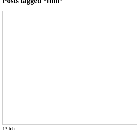
Posts tagged “film”
13
feb