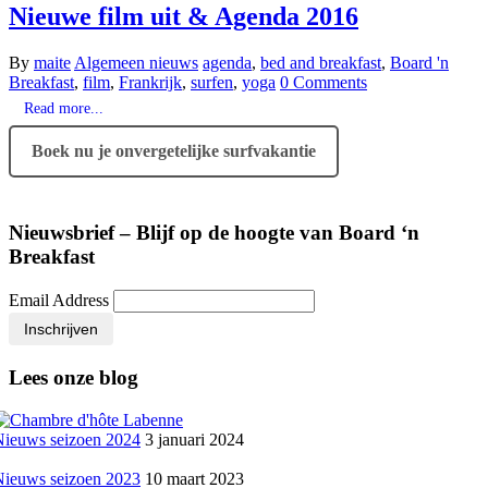
Nieuwe film uit & Agenda 2016
By
maite
Algemeen nieuws
agenda
,
bed and breakfast
,
Board 'n
Breakfast
,
film
,
Frankrijk
,
surfen
,
yoga
0 Comments
Read more...
Boek nu je onvergetelijke surfvakantie
Nieuwsbrief – Blijf op de hoogte van Board ‘n
Breakfast
Email Address
Inschrijven
Lees onze blog
Nieuws seizoen 2024
3 januari 2024
Nieuws seizoen 2023
10 maart 2023