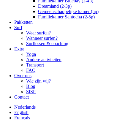
Familiekamer Bluebay (2-4p)
Dreamland (2-3p)
Gemeenschappelijke kamer (5p)
Familiekamer Santocha (2-5p)
Pakketten
Surf
Waar surfen?
Wanneer surfen?
Surflessen & coaching
Extra
Yoga
Andere activiteiten
Transport
FAQ
Over ons
Wie zijn wij?
Blog
SISP
Contact
Nederlands
English
Français