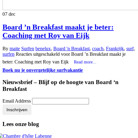
07
dec
Board ’n Breakfast maakt je beter:
Coaching met Roy van Eijk
By
maite
Surfen
benelux
,
Board 'n Breakfast
,
coach
,
Frankrijk
,
surf
,
surfen
Reacties uitgeschakeld
voor Board ’n Breakfast maakt je
beter: Coaching met Roy van Eijk
Read more...
Boek nu je onvergetelijke surfvakantie
Nieuwsbrief – Blijf op de hoogte van Board ‘n
Breakfast
Email Address
Inschrijven
Lees onze blog