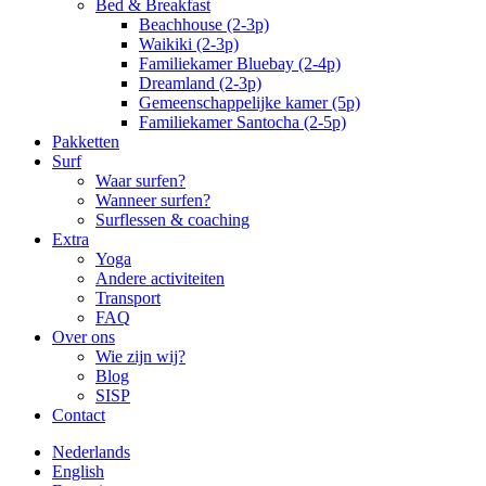
Bed & Breakfast
Beachhouse (2-3p)
Waikiki (2-3p)
Familiekamer Bluebay (2-4p)
Dreamland (2-3p)
Gemeenschappelijke kamer (5p)
Familiekamer Santocha (2-5p)
Pakketten
Surf
Waar surfen?
Wanneer surfen?
Surflessen & coaching
Extra
Yoga
Andere activiteiten
Transport
FAQ
Over ons
Wie zijn wij?
Blog
SISP
Contact
Nederlands
English