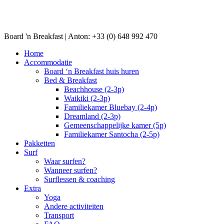
Board 'n Breakfast |
Anton: +33 (0) 648 992 470
Home
Accommodatie
Board ‘n Breakfast huis huren
Bed & Breakfast
Beachhouse (2-3p)
Waikiki (2-3p)
Familiekamer Bluebay (2-4p)
Dreamland (2-3p)
Gemeenschappelijke kamer (5p)
Familiekamer Santocha (2-5p)
Pakketten
Surf
Waar surfen?
Wanneer surfen?
Surflessen & coaching
Extra
Yoga
Andere activiteiten
Transport