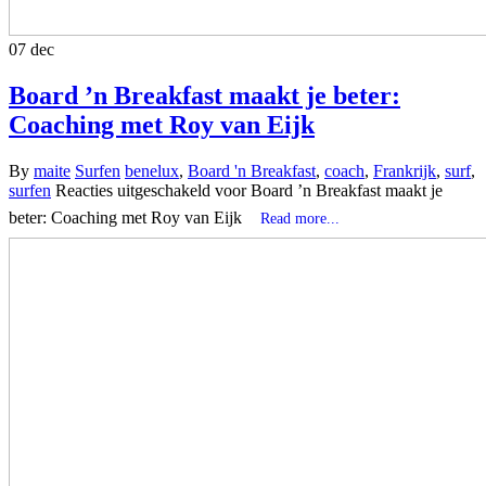
07
dec
Board ’n Breakfast maakt je beter:
Coaching met Roy van Eijk
By
maite
Surfen
benelux
,
Board 'n Breakfast
,
coach
,
Frankrijk
,
surf
,
surfen
Reacties uitgeschakeld
voor Board ’n Breakfast maakt je
beter: Coaching met Roy van Eijk
Read more...