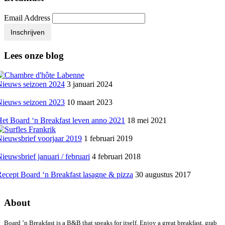
Email Address
Inschrijven
Lees onze blog
Nieuws seizoen 2024
3 januari 2024
Nieuws seizoen 2023
10 maart 2023
et Board ‘n Breakfast leven anno 2021
18 mei 2021
ieuwsbrief voorjaar 2019
1 februari 2019
ieuwsbrief januari / februari
4 februari 2018
ecept Board ‘n Breakfast lasagne & pizza
30 augustus 2017
About
Board ’n Breakfast is a B&B that speaks for itself. Enjoy a great breakfast, grab