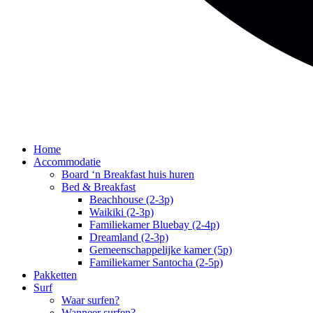
Home
Accommodatie
Board ‘n Breakfast huis huren
Bed & Breakfast
Beachhouse (2-3p)
Waikiki (2-3p)
Familiekamer Bluebay (2-4p)
Dreamland (2-3p)
Gemeenschappelijke kamer (5p)
Familiekamer Santocha (2-5p)
Pakketten
Surf
Waar surfen?
Wanneer surfen?