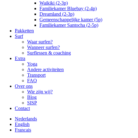
Waikiki (2-3p)
Familiekamer Bluebay (2-4p)
Dreamland (2-3p)
Gemeenschappelijke kamer (5p)
Familiekamer Santocha (2-5p)
Pakketten
Surf
Waar surfen?
Wanneer surfen?
Surflessen & coaching
Extra
Yoga
Andere activiteiten
Transport
FAQ
Over ons
Wie zijn wij?
Blog
SISP
Contact
Nederlands
English
Français