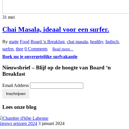
31
mei
Chai Masala, ideaal voor een surfer.
By
maite
Food
Board 'n Breakfast
,
chai masala
,
healthy
,
Indisch
,
surfen
,
thee
0 Comments
Read more...
Boek nu je onvergetelijke surfvakantie
Nieuwsbrief – Blijf op de hoogte van Board ‘n
Breakfast
Email Address
Inschrijven
Lees onze blog
Nieuws seizoen 2024
3 januari 2024