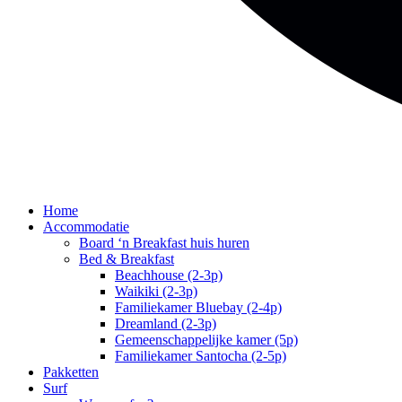
Home
Accommodatie
Board ‘n Breakfast huis huren
Bed & Breakfast
Beachhouse (2-3p)
Waikiki (2-3p)
Familiekamer Bluebay (2-4p)
Dreamland (2-3p)
Gemeenschappelijke kamer (5p)
Familiekamer Santocha (2-5p)
Pakketten
Surf