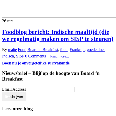
26
mrt
Foodblog bericht: Indische maaltijd (die
we regelmatig maken om SISP te steunen)
By
maite
Food
Board 'n Breakfast
,
food
,
Frankrijk
,
goede doel
,
Indisch
,
SISP
0 Comments
Read more...
Boek nu je onvergetelijke surfvakantie
Nieuwsbrief – Blijf op de hoogte van Board ‘n
Breakfast
Email Address
Inschrijven
Lees onze blog