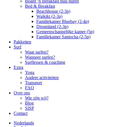
Board ‘n Breakfast huis huren
Bed & Breakfast
Beachhouse (2-3p)
Waikiki (2-3p)
Familiekamer Bluebay (2-4p)
Dreamland (2-3p)
Gemeenschappelijke kamer (5p)
Familiekamer Santocha (2-5p)
Pakketten
Surf
Waar surfen?
Wanneer surfen?
Surflessen & coaching
Extra
Yoga
Andere activiteiten
Transport
FAQ
Over ons
Wie zijn wij?
Blog
SISP
Contact
Nederlands