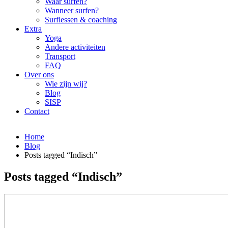
Waar surfen?
Wanneer surfen?
Surflessen & coaching
Extra
Yoga
Andere activiteiten
Transport
FAQ
Over ons
Wie zijn wij?
Blog
SISP
Contact
Home
Blog
Posts tagged “Indisch”
Posts tagged “Indisch”